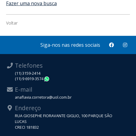
Fazer uma nova busca
Voltar
Siga-nos nas redes sociais
Telefones
(11) 3159-2414
(11) 9 6919-3574
WhatsApp
E-mail
anaflavia.corretora@uol.com.br
Endereço
RUA GIOSEPHE FIORAVANTE GIGLIO, 100 PARQUE SÃO
LUCAS
CRECI 181832