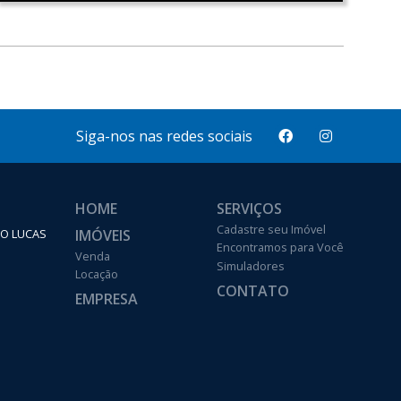
Siga-nos nas redes sociais
HOME
SERVIÇOS
Cadastre seu Imóvel
IMÓVEIS
ÃO LUCAS
Encontramos para Você
Venda
Simuladores
Locação
CONTATO
EMPRESA