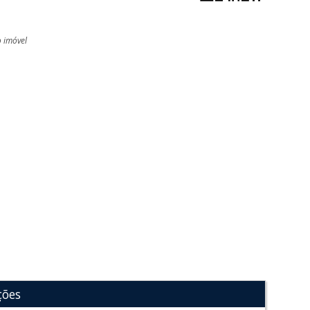
o imóvel
l
ções