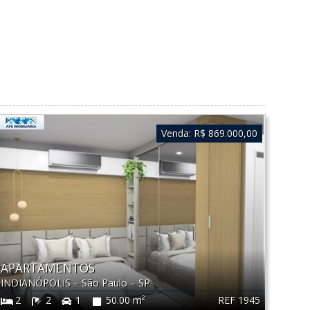
Venda:
R$ 869.000,00
APARTAMENTOS
INDIANÓPOLIS
–
São Paulo
–
SP
REF 1945
2
2
1
50.00 m²