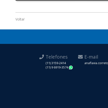
Voltar
Telefones
E-mail
(11) 3159-2414
anaflavia.corre
(11) 9 6919-3574
WhatsApp