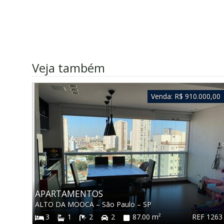
Veja também
Venda:
R$ 910.000,00
APARTAMENTOS
ALTO DA MOOCA
–
São Paulo
–
SP
REF 1263
3
1
2
2
87.00 m²