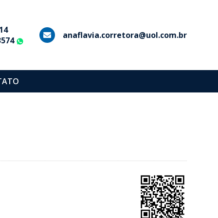
14
anaflavia.corretora@uol.com.br
3574
WhatsApp
TATO