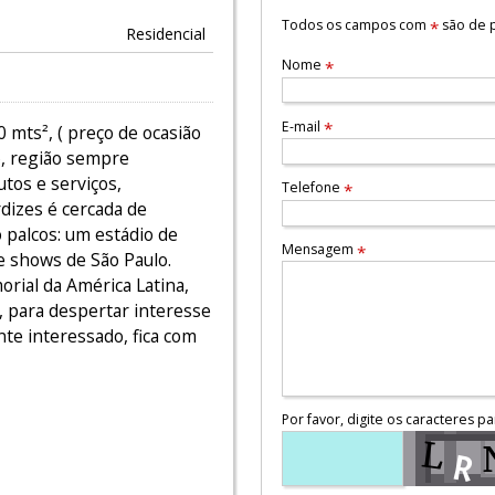
Todos os campos com
são de p
*
Residencial
Nome
*
E-mail
*
 mts², ( preço de ocasião
, região sempre
tos e serviços,
Telefone
*
dizes é cercada de
 palcos: um estádio de
Mensagem
*
e shows de São Paulo.
rial da América Latina,
 para despertar interesse
nte interessado, fica com
Por favor, digite os caracteres pa