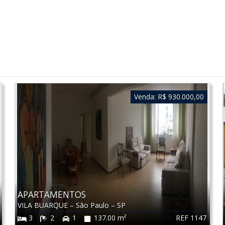
Venda:
R$ 930.000,00
APARTAMENTOS
VILA BUARQUE
–
São Paulo
–
SP
REF 1147
3
2
1
137.00 m²