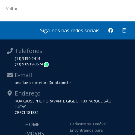
Voltar
Siga-nos nas redes sociais
Telefones
(11) 3159-2414
(11) 9 6919-3574
WhatsApp
E-mail
anaflavia.corretora@uol.com.br
Endereço
RUA GIOSEPHE FIORAVANTE GIGLIO, 100 PARQUE SÃO
LUCAS
CRECI 181832
HOME
Cadastre seu Imóvel
Encontramos para
IMÓVEIS