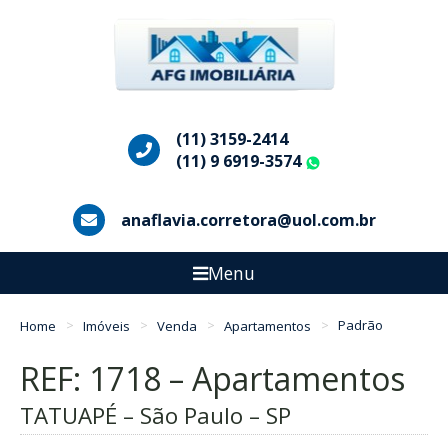
(11) 3159-2414
(11) 9 6919-3574
WhatsApp
anaflavia.corretora@uol.com.br
Menu
Home
Imóveis
Venda
Apartamentos
Padrão
REF: 1718 – Apartamentos
TATUAPÉ – São Paulo – SP