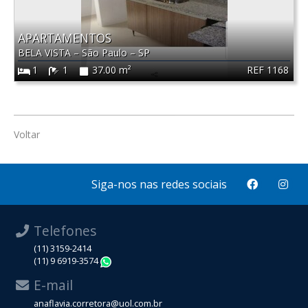
APARTAMENTOS
BELA VISTA
–
São Paulo
–
SP
REF 1168
1
1
37.00 m²
Voltar
Siga-nos nas redes sociais
Telefones
(11) 3159-2414
(11) 9 6919-3574
WhatsApp
E-mail
anaflavia.corretora@uol.com.br