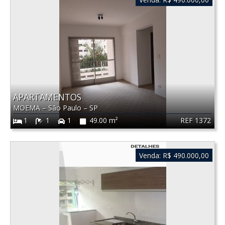
APARTAMENTOS
MOEMA
–
São Paulo
–
SP
REF 1372
1
1
1
49.00 m²
Venda:
R$ 490.000,00