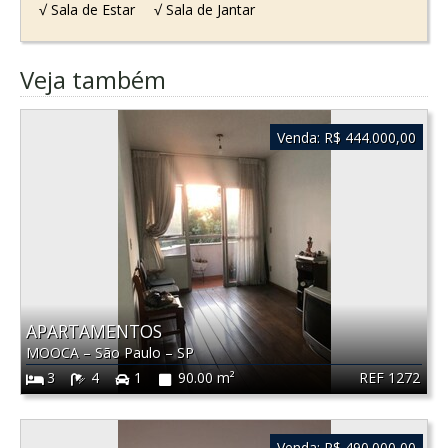
√ Sala de Estar
√ Sala de Jantar
Veja também
Venda:
R$ 444.000,00
APARTAMENTOS
MOOCA
–
São Paulo
–
SP
REF 1272
3
4
1
90.00 m²
Venda:
R$ 490.000,00