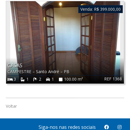
Venda:
R$ 399.000,00
CASAS
CAMPESTRE
–
Santo André
–
PB
REF 1368
3
1
2
1
100.00 m²
Voltar
Siga-nos nas redes sociais