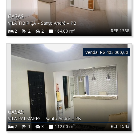
CASAS
VILA TIBIRIÇÁ
–
Santo André
–
PB
REF 1388
2
2
2
164.00 m²
Venda:
R$ 403.000,00
CASAS
VILA PALMARES
–
Santo André
–
PB
REF 1543
2
1
3
112.00 m²