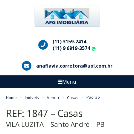
(11) 3159-2414
(11) 9 6919-3574
WhatsApp
anaflavia.corretora@uol.com.br
Menu
Home
Imóveis
Venda
Casas
Padrão
REF: 1847 – Casas
VILA LUZITA – Santo André – PB