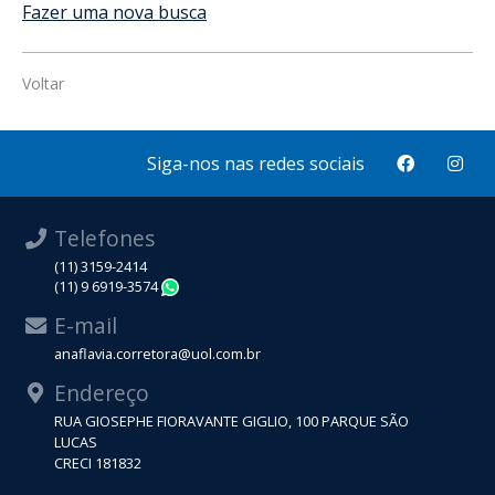
Fazer uma nova busca
Voltar
Siga-nos nas redes sociais
Telefones
(11) 3159-2414
(11) 9 6919-3574
WhatsApp
E-mail
anaflavia.corretora@uol.com.br
Endereço
RUA GIOSEPHE FIORAVANTE GIGLIO, 100 PARQUE SÃO
LUCAS
CRECI 181832