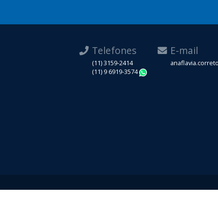
Telefones
E-mail
(11) 3159-2414
anaflavia.corre
(11) 9 6919-3574
WhatsApp