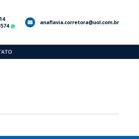
14
anaflavia.corretora@uol.com.br
3574
WhatsApp
TATO