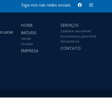
Siga-nos nas redes sociais
HOME
SERVIÇOS
Cadastre seu Imóvel
IMÓVEIS
ÃO LUCAS
Encontramos para Você
Venda
Simuladores
Locação
CONTATO
EMPRESA