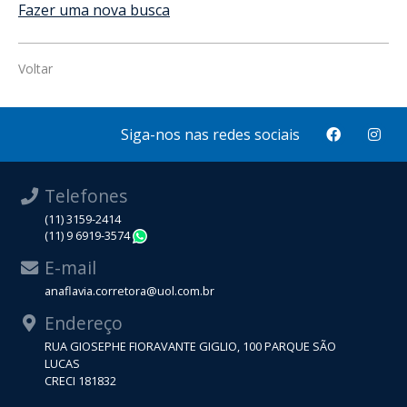
Fazer uma nova busca
Voltar
Siga-nos nas redes sociais
Telefones
(11) 3159-2414
(11) 9 6919-3574
WhatsApp
E-mail
anaflavia.corretora@uol.com.br
Endereço
RUA GIOSEPHE FIORAVANTE GIGLIO, 100 PARQUE SÃO
LUCAS
CRECI 181832