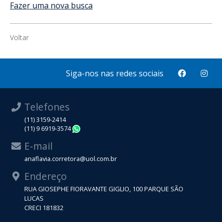
Fazer uma nova busca
Voltar
Siga-nos nas redes sociais
Telefones
(11) 3159-2414
(11) 9 6919-3574
WhatsApp
E-mail
anaflavia.corretora@uol.com.br
Endereço
RUA GIOSEPHE FIORAVANTE GIGLIO, 100 PARQUE SÃO
LUCAS
CRECI 181832