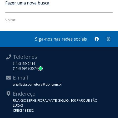
Fazer uma nova busca
Voltar
Siga-nos nas redes sociais
Telefones
(11) 3159-2414
(11) 9 6919-3574
WhatsApp
E-mail
anaflavia.corretora@uol.com.br
Endereço
RUA GIOSEPHE FIORAVANTE GIGLIO, 100 PARQUE SÃO
LUCAS
CRECI 181832