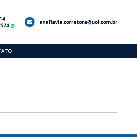
14
anaflavia.corretora@uol.com.br
3574
WhatsApp
TATO