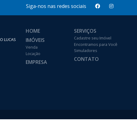
Siga-nos nas redes sociais
HOME
SERVIÇOS
Cadastre seu Imóvel
IMÓVEIS
ÃO LUCAS
Encontramos para Você
Venda
Simuladores
Locação
CONTATO
EMPRESA