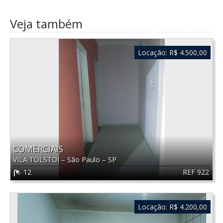
Veja também
Locação:
R$ 4.500,00
COMERCIAIS
VILA TOLSTOI
–
São Paulo
–
SP
REF 922
12
Locação:
R$ 4.200,00