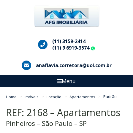
(11) 3159-2414
(11) 9 6919-3574
WhatsApp
anaflavia.corretora@uol.com.br
Menu
Home
Imóveis
Locação
Apartamentos
Padrão
REF: 2168 – Apartamentos
Pinheiros – São Paulo – SP