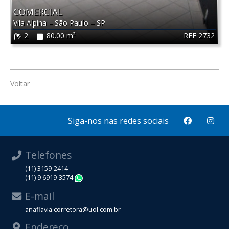
COMERCIAL
Vila Alpina
–
São Paulo
–
SP
REF 2732
2
80.00 m²
Voltar
Siga-nos nas redes sociais
Telefones
(11) 3159-2414
(11) 9 6919-3574
WhatsApp
E-mail
anaflavia.corretora@uol.com.br
Endereço