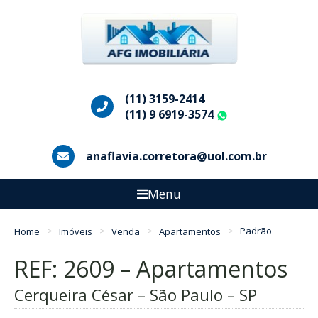
(11) 3159-2414
(11) 9 6919-3574
WhatsApp
anaflavia.corretora@uol.com.br
Menu
Home
Imóveis
Venda
Apartamentos
Padrão
REF: 2609 – Apartamentos
Cerqueira César – São Paulo – SP