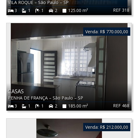
VILA ROQUE
–
São Paulo
–
SP
REF 318
3
1
1
2
125.00 m²
Venda:
R$ 770.000,00
CASAS
PENHA DE FRANÇA
–
São Paulo
–
SP
REF 468
3
1
1
2
185.00 m²
Venda:
R$ 212.000,00