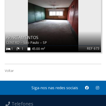
APARTAMENTOS
CENTRO
–
São Paulo
–
SP
REF 673
1
1
45.00 m²
Voltar
Siga-nos nas redes sociais
Telefones