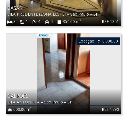
CASAS
VILA PRUDENTE (ZONA LESTE)
–
São Paulo
–
SP
REF 1351
3
1
4
4
354.00 m²
Locação:
R$ 8.000,00
GALPÕES
VILA ANTONIETA
–
São Paulo
–
SP
REF 1790
600.00 m²