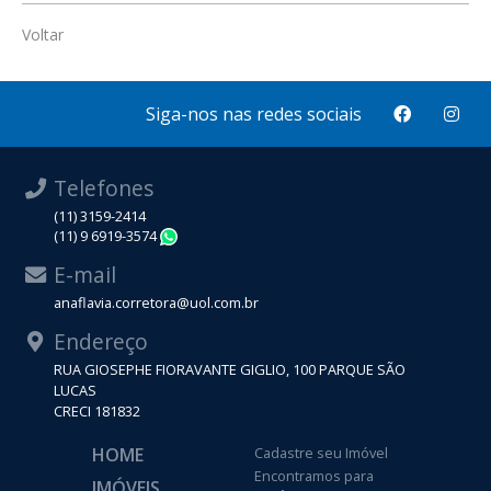
Voltar
Siga-nos nas redes sociais
Telefones
(11) 3159-2414
(11) 9 6919-3574
WhatsApp
E-mail
anaflavia.corretora@uol.com.br
Endereço
RUA GIOSEPHE FIORAVANTE GIGLIO, 100 PARQUE SÃO
LUCAS
CRECI 181832
HOME
Cadastre seu Imóvel
Encontramos para
IMÓVEIS