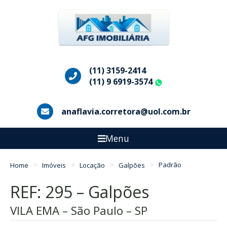
(11) 3159-2414
(11) 9 6919-3574
WhatsApp
anaflavia.corretora@uol.com.br
Menu
Home
Imóveis
Locação
Galpões
Padrão
REF: 295 – Galpões
VILA EMA – São Paulo – SP