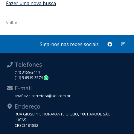
Fazer uma nova busca
Voltar
Siga-nos nas redes sociais
Telefones
(11) 3159-2414
(11) 9 6919-3574
WhatsApp
E-mail
anaflavia.corretora@uol.com.br
Endereço
RUA GIOSEPHE FIORAVANTE GIGLIO, 100 PARQUE SÃO
LUCAS
CRECI 181832