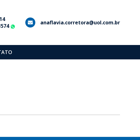
14
anaflavia.corretora@uol.com.br
3574
WhatsApp
TATO