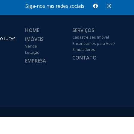
Siga-nos nas redes sociais
HOME
SERVIÇOS
Cadastre seu Imóvel
IMÓVEIS
ÃO LUCAS
Encontramos para Você
Venda
Simuladores
Locação
CONTATO
EMPRESA