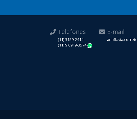
Telefones
E-mail
(11) 3159-2414
anaflavia.corre
(11) 9 6919-3574
WhatsApp