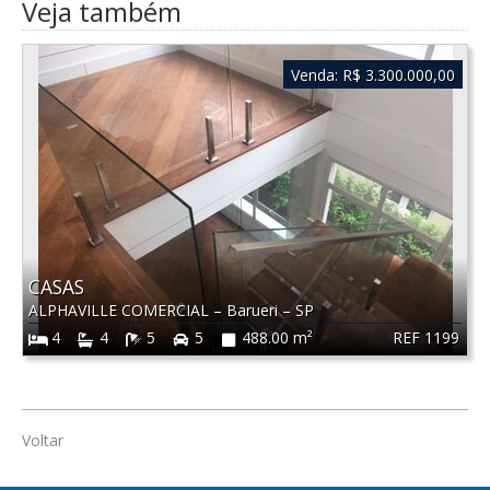
Veja também
Venda:
R$ 3.300.000,00
CASAS
ALPHAVILLE COMERCIAL
–
Barueri
–
SP
REF 1199
4
4
5
5
488.00 m²
Voltar