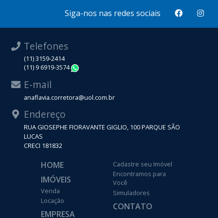
Siga-nos nas redes sociais
Telefones
(11) 3159-2414
(11) 9 6919-3574
WhatsApp
E-mail
anaflavia.corretora@uol.com.br
Endereço
RUA GIOSEPHE FIORAVANTE GIGLIO, 100 PARQUE SÃO
LUCAS
CRECI 181832
HOME
Cadastre seu Imóvel
Encontramos para
IMÓVEIS
Você
Venda
Simuladores
Locação
CONTATO
EMPRESA