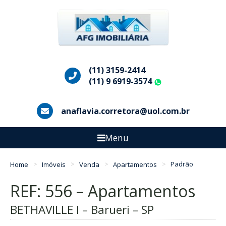
(11) 3159-2414
(11) 9 6919-3574
WhatsApp
anaflavia.corretora@uol.com.br
Menu
Home
Imóveis
Venda
Apartamentos
Padrão
REF: 556 – Apartamentos
BETHAVILLE I – Barueri – SP