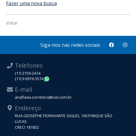
Fazer uma nova busca
Voltar
Siga-nos nas redes sociais
Telefones
(11) 3159-2414
(11) 9 6919-3574
WhatsApp
E-mail
anaflavia.corretora@uol.com.br
Endereço
RUA GIOSEPHE FIORAVANTE GIGLIO, 100 PARQUE SÃO
LUCAS
CRECI 181832