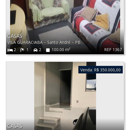
CASAS
VILA GUARACIABA
–
Santo André
–
PB
REF 1367
2
1
2
100.00 m²
Venda:
R$ 350.000,00
CASAS