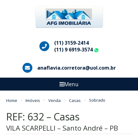
(11) 3159-2414
(11) 9 6919-3574
WhatsApp
anaflavia.corretora@uol.com.br
Menu
Home
Imóveis
Venda
Casas
Sobrado
REF: 632 – Casas
VILA SCARPELLI – Santo André – PB