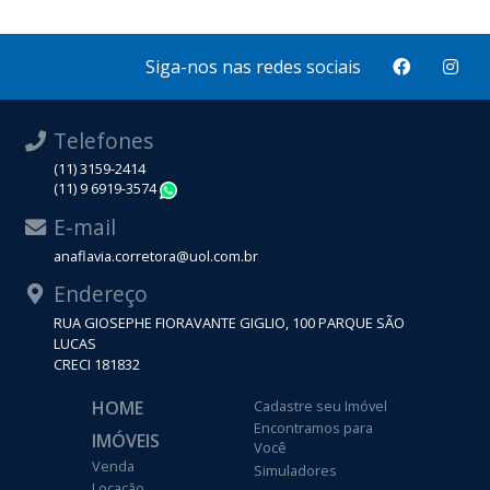
Siga-nos nas redes sociais
Telefones
(11) 3159-2414
(11) 9 6919-3574
WhatsApp
E-mail
anaflavia.corretora@uol.com.br
Endereço
RUA GIOSEPHE FIORAVANTE GIGLIO, 100 PARQUE SÃO
LUCAS
CRECI 181832
HOME
Cadastre seu Imóvel
Encontramos para
IMÓVEIS
Você
Venda
Simuladores
Locação