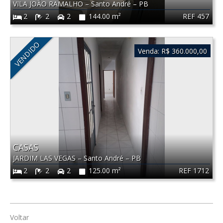
VILA JOÃO RAMALHO
–
Santo André
–
PB
REF 457
2
2
2
144.00 m²
VENDIDO
Venda:
R$ 360.000,00
CASAS
JARDIM LAS VEGAS
–
Santo André
–
PB
REF 1712
2
2
2
125.00 m²
Voltar