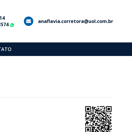
14
anaflavia.corretora@uol.com.br
3574
WhatsApp
TATO