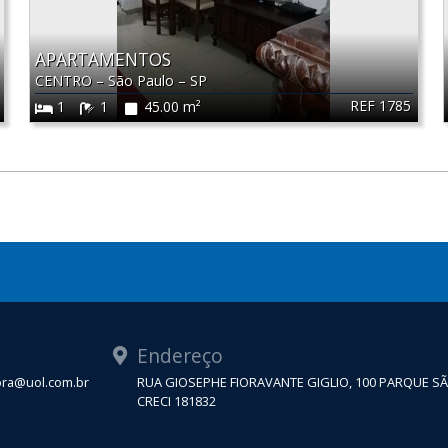
APARTAMENTOS
CENTRO
–
São Paulo
–
SP
REF 1785
1
1
45.00 m²
Endereço
tora@uol.com.br
RUA GIOSEPHE FIORAVANTE GIGLIO, 100 PARQUE S
CRECI 181832