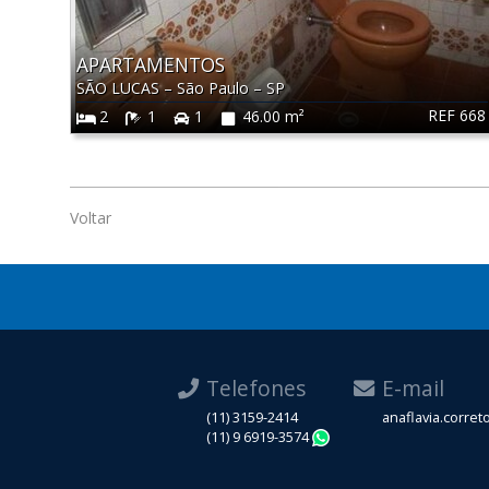
APARTAMENTOS
SÃO LUCAS
–
São Paulo
–
SP
REF 668
2
1
1
46.00 m²
Voltar
Telefones
E-mail
(11) 3159-2414
anaflavia.corre
(11) 9 6919-3574
WhatsApp