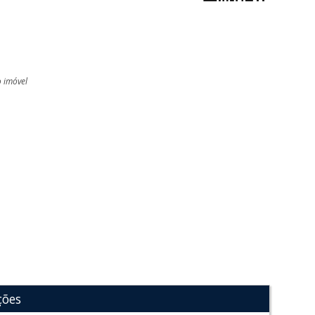
o imóvel
l
ções