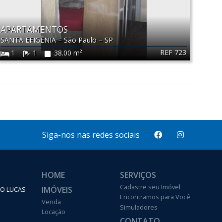
APARTAMENTOS
SANTA EFIGÊNIA
–
São Paulo
–
SP
REF 723
1
1
38.00 m²
Siga-nos nas redes sociais
HOME
SERVIÇOS
Cadastre seu Imóvel
IMÓVEIS
ÃO LUCAS
Encontramos para Você
Venda
Simuladores
Locação
CONTATO