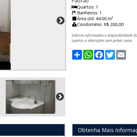
Padrão
Quartos: 1
Banheiros: 1
Área útil: 44.00 m²
Condomínio: R$ 200,00
Valores informados e disponibilidade d
sujeitos a alterações sem prévio aviso.
Share
WhatsApp
Facebook
Twitter
Emai
Obtenha Mais Informa