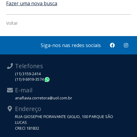
Fazer uma nova busca
Voltar
Siga-nos nas redes sociais
Telefones
(11) 3159-2414
(11) 9 6919-3574
WhatsApp
E-mail
anaflavia.corretora@uol.com.br
Endereço
RUA GIOSEPHE FIORAVANTE GIGLIO, 100 PARQUE SÃO
LUCAS
CRECI 181832