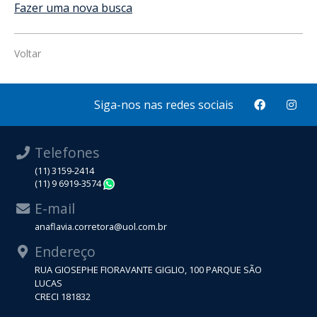
Fazer uma nova busca
Voltar
Siga-nos nas redes sociais
Telefones
(11) 3159-2414
(11) 9 6919-3574
WhatsApp
E-mail
anaflavia.corretora@uol.com.br
Endereço
RUA GIOSEPHE FIORAVANTE GIGLIO, 100 PARQUE SÃO
LUCAS
CRECI 181832